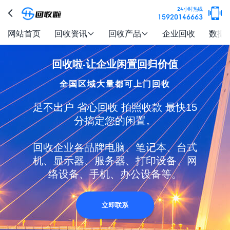

24小时热线

15920146663
网站首页
回收资讯
回收产品
企业回收
数据


回收啦-让企业闲置回归价值
全国区域大量都可上门回收
足不出户 省心回收 拍照收款 最快15
分搞定您的闲置。
回收企业各品牌电脑、笔记本、台式
机、显示器、服务器、打印设备、网
络设备、手机、办公设备等。
立即联系