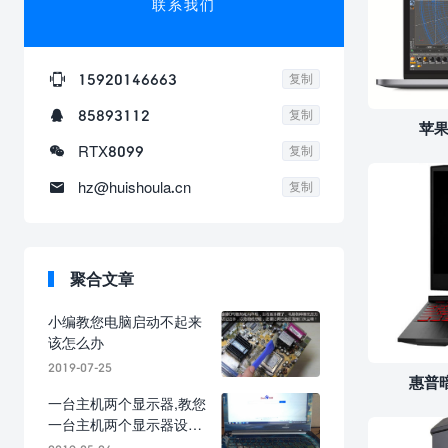
联系我们

15920146663
复制

85893112
复制
苹果

RTX8099
复制

hz@huishoula.cn
复制
聚合文章
小编教您电脑启动不起来
该怎么办
2019-07-25
惠普
一台主机两个显示器,教您
一台主机两个显示器设置
方法