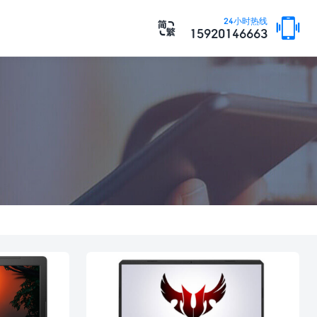

24小时热线

15920146663