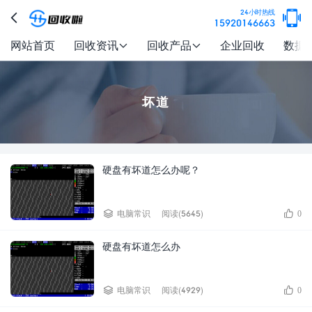

24小时热线

15920146663
网站首页
回收资讯
回收产品
企业回收
数据


坏道
硬盘有坏道怎么办呢？


电脑常识
阅读(5645)
0
硬盘有坏道怎么办


电脑常识
阅读(4929)
0