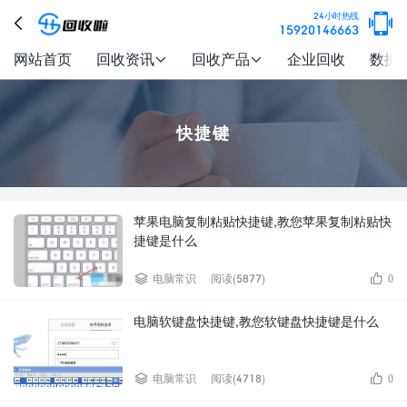

24小时热线

15920146663
网站首页
回收资讯
回收产品
企业回收
数据


快捷键
苹果电脑复制粘贴快捷键,教您苹果复制粘贴快
捷键是什么


电脑常识
阅读(5877)
0
电脑软键盘快捷键,教您软键盘快捷键是什么


电脑常识
阅读(4718)
0