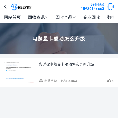

24小时热线

15920146663
网站首页
回收资讯
回收产品
企业回收
数据


电脑显卡驱动怎么升级
告诉你电脑显卡驱动怎么更新升级


电脑常识
阅读(5886)
0