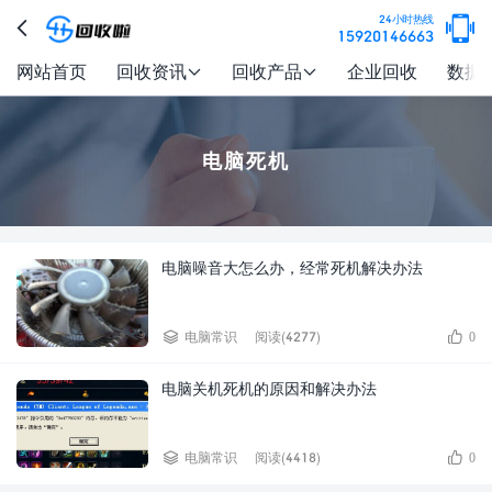

24小时热线

15920146663
网站首页
回收资讯
回收产品
企业回收
数据


电脑死机
电脑噪音大怎么办，经常死机解决办法


电脑常识
阅读(4277)
0
电脑关机死机的原因和解决办法


电脑常识
阅读(4418)
0