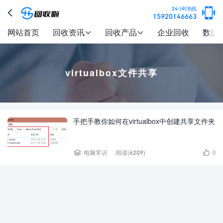

24小时热线

15920146663
网站首页
回收资讯
回收产品
企业回收
数据


virtualbox文件共享
手把手教你如何在virtualbox中创建共享文件夹


电脑常识
阅读(6209)
0