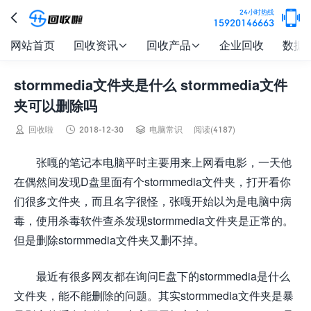

24小时热线

15920146663
网站首页
回收资讯
回收产品
企业回收
数据


stormmedia文件夹是什么 stormmedia文件
夹可以删除吗



回收啦
2018-12-30
电脑常识
阅读(4187)
张嘎的笔记本电脑平时主要用来上网看电影，一天他
在偶然间发现D盘里面有个stormmedia文件夹，打开看你
们很多文件夹，而且名字很怪，张嘎开始以为是电脑中病
毒，使用杀毒软件查杀发现stormmedia文件夹是正常的。
但是删除stormmedia文件夹又删不掉。
最近有很多网友都在询问E盘下的stormmedia是什么
文件夹，能不能删除的问题。其实stormmedia文件夹是暴