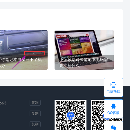
诉你笔记本电脑开不了机
小编教您购买笔记本电脑需
么办
要注意什么

电话热线
663
复制

QQ客服
复制
复制
