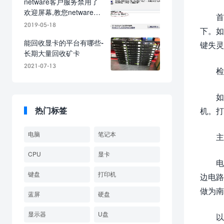
netware客户服务禁用了
欢迎屏幕,教您netware客
首
户服务禁用了欢迎屏幕怎
2019-05-18
下。如
么办
能回收显卡的平台有哪些-
键失灵
长期大量回收矿卡
2021-07-13
检
如
热门标签
机。打
电脑
笔记本
主
CPU
显卡
电
键盘
打印机
边电路
做为南
蓝屏
硬盘
显示器
U盘
以