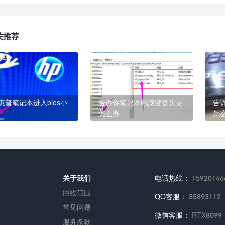
关推荐
惠普笔记本进入bios小
告诉你笔记本电脑键盘失灵
告
怎么办
怎
关于我们
电话热线：
15920146
回收范围
QQ客服：
85893112
常见问题
微信客服：
RTX8099
服务条款