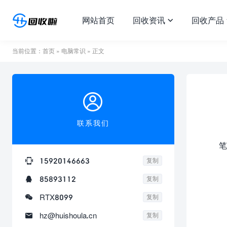
网站首页
回收资讯
回收产品

当前位置：
首页
»
电脑常识
» 正文

联系我们
笔

15920146663
复制

85893112
复制

RTX8099
复制

hz@huishoula.cn
复制