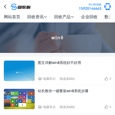

24小时热线

15920146663
网站首页
回收资讯
回收产品
企业回收
数据


win8
图文详解win8系统好不好用


电脑常识
阅读(8324)
0
站长教你一键重装win8系统步骤


电脑常识
阅读(5405)
0