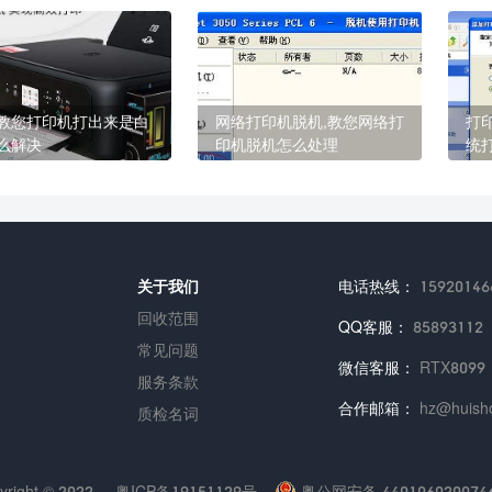
教您打印机打出来是白
网络打印机脱机,教您网络打
打
么解决
印机脱机怎么处理
统
关于我们
电话热线：
15920146
回收范围
QQ客服：
85893112
常见问题
微信客服：
RTX8099
服务条款
合作邮箱：
hz@huisho
质检名词
yright © 2022
粤ICP备19151129号
粤公网安备 440106020074