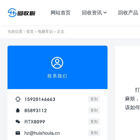
网站首页
回收资讯
回收产品

当前位置：
首页
»
电脑常识
» 正文

联系我们
打
麻烦，

15920146663
复制
该如何

85893112
复制

RTX8099
复制

hz@huishoula.cn
复制