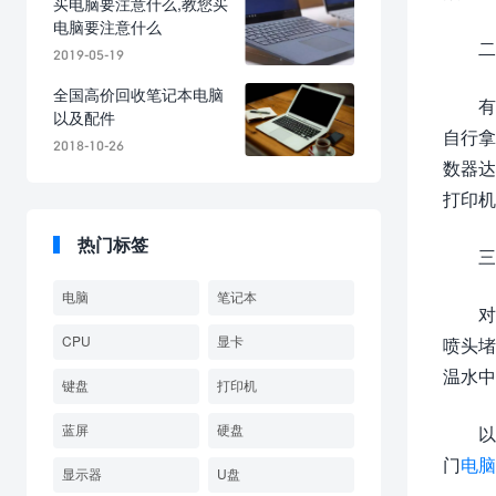
买电脑要注意什么,教您买
电脑要注意什么
二
2019-05-19
全国高价回收笔记本电脑
有
以及配件
自行拿
2018-10-26
数器达
打印机
热门标签
三
电脑
笔记本
对
CPU
显卡
喷头堵
温水中
键盘
打印机
蓝屏
硬盘
以
门
电脑
显示器
U盘