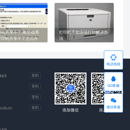
印机共享不了,教您xp系
打印机不能连续打印解决办
打印机共享不了怎么办
法

电话热线
663
复制

QQ客服
复制
复制

微信客服
ula.cn
复制
添加微信
添加微信
67号