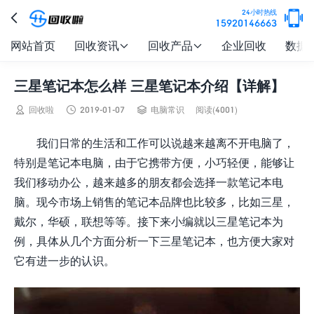

24小时热线

15920146663
网站首页
回收资讯
回收产品
企业回收
数据


三星笔记本怎么样 三星笔记本介绍【详解】



回收啦
2019-01-07
电脑常识
阅读(4001)
我们日常的生活和工作可以说越来越离不开电脑了，
特别是笔记本电脑，由于它携带方便，小巧轻便，能够让
我们移动办公，越来越多的朋友都会选择一款笔记本电
脑。现今市场上销售的笔记本品牌也比较多，比如三星，
戴尔，华硕，联想等等。接下来小编就以三星笔记本为
例，具体从几个方面分析一下三星笔记本，也方便大家对
它有进一步的认识。