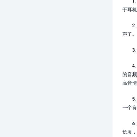
1
于耳机
2
声了。
3
4
的音频
高音情
5
一个有
6
长度，