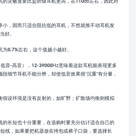
的灵敏度要比监听级耳机更高，在110db左右，因此对
率小，因而只适合阻抗低的耳机，不然就推不动耳机发
当好。
为0.7%左右，这个值越小越好。
低音-高音），12-39000Hz意味着这款耳机能表现更多
下的音频段细节耳机不能分辨，却使低音效果很“沉重”有分量，
衡假设环境是没有反射的，如旷野；扩散场均衡则模拟
线的长短也十分重要，在选购时要充分估计适合自己的
选短线，如果要把机器放在挎包或裤子口袋，要选择长