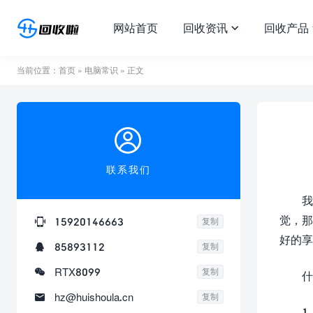
网站首页
回收资讯
回收产品

当前位置：
首页
»
电脑常识
» 正文

联系我们
我
觉，那

15920146663
复制
好的享

85893112
复制

RTX8099
复制
什

hz@huishoula.cn
复制
1