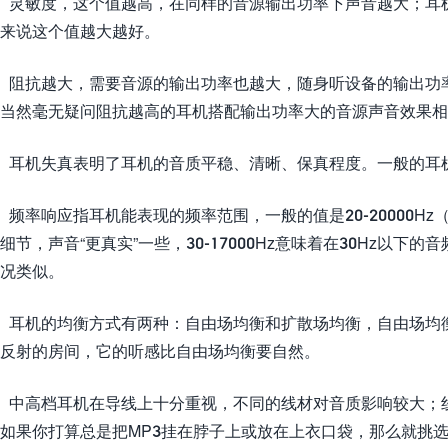
、灵敏度，这个值越高，在同样的音源输出功率下声音越大；耳机
来说这个值越大越好。
、阻抗越大，需要音源的输出功率也越大，随身听设备的输出功
当然毫无疑问阻抗越高的耳机搭配输出功率大的音源声音效果相
、耳机失真表明了耳机的音质平稳、清晰、保真程度。一般的耳机
、频率响应指耳机能表现的频率范围，一般的值是20-20000Hz（
细节，声音“更真实”一些，30-17000Hz意味着在30Hz以
况类似。
、耳机的均衡方式有两种：自由场均衡和扩散场均衡，自由场均
反射的房间，它的听感比自由场均衡要自然。
、中高档耳机在导线上十分重视，不同的线材对音质影响较大；
如果你打算总是把MP3挂在脖子上或放在上衣口袋，那么就挑