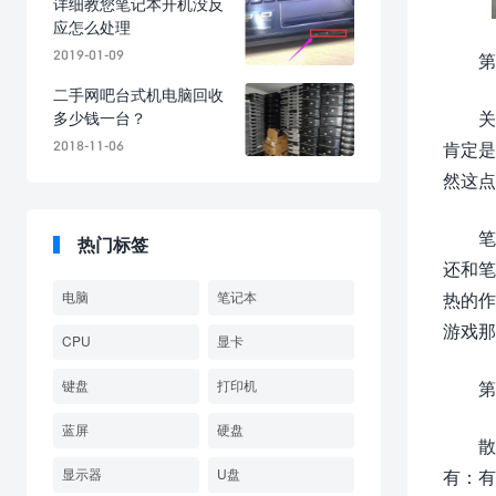
详细教您笔记本开机没反
应怎么处理
2019-01-09
第
二手网吧台式机电脑回收
关
多少钱一台？
2018-11-06
肯定是
然这点
笔
热门标签
还和笔
电脑
笔记本
热的作
游戏那
CPU
显卡
键盘
打印机
第
蓝屏
硬盘
散
显示器
U盘
有：有