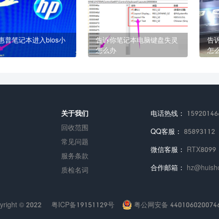
惠普笔记本进入bios小
告诉你笔记本电脑键盘失灵
告
怎么办
怎
关于我们
电话热线：
15920146
回收范围
QQ客服：
85893112
常见问题
微信客服：
RTX8099
服务条款
合作邮箱：
hz@huisho
质检名词
yright © 2022
粤ICP备19151129号
粤公网安备 440106020074