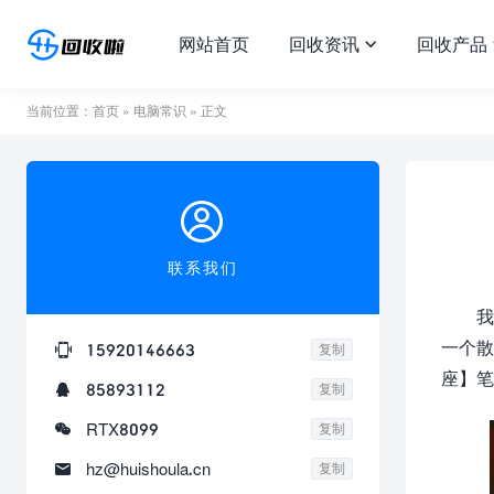
网站首页
回收资讯
回收产品

当前位置：
首页
»
电脑常识
» 正文

联系我们
我
一个散

15920146663
复制
座】笔

85893112
复制

RTX8099
复制

hz@huishoula.cn
复制