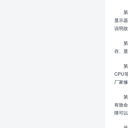
第
显示器
说明故
第
存、显
第
CPU
厂家修
第
有致命
障可以
开