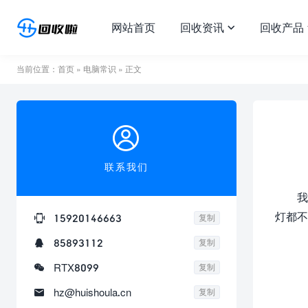
网站首页
回收资讯
回收产品

当前位置：
首页
»
电脑常识
» 正文

联系我们
我
灯都不

15920146663
复制

85893112
复制

RTX8099
复制

hz@huishoula.cn
复制