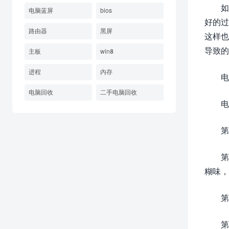
如
电脑蓝屏
bios
好的过
路由器
黑屏
这样也
导致的
主板
win8
进程
内存
电
电脑回收
二手电脑回收
电
第
第
糊味，
第
第