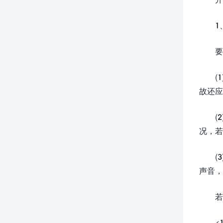
1
要
(
故还应
(
况，若
(
声音，
若
<