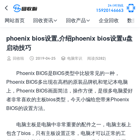

24小时热线

15920146663
网站首页
回收资讯
回收产品
企业回收
数据


phoenix bios设置,介绍phoenix bios设置u盘
启动技巧



回收啦
2019-04-25
电脑常识
阅读(5282)
Phoenix BIOS是BIOS类型中比较常见的一种，
Phoenix BIOS多出现在高档的原装品牌机和笔记本电脑
上，Phoenix BIOS画面简洁，操作方便，是很多电脑爱好
者非常喜欢的主板bios类型，今天小编给您带来Phoenix
BIOS的设置方法。
电脑主板是电脑中非常重要的配件之一，电脑主板上
包含了bios，只有主板设置正常，电脑才可以正常的工