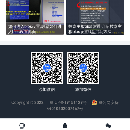
如何进入bios设置,教您如何进
技嘉主板bios设置,介绍技嘉主
入bios设置界面
板bios设置U盘启动方法
添加微信
添加微信
Copyright © 2022
粤ICP备19151129号
粤公网安备
44010602007467号


