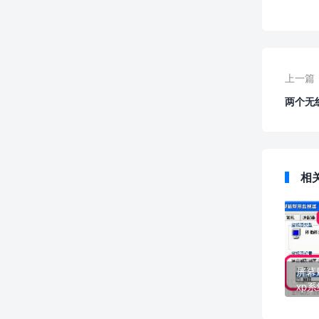
上一篇
两个无
相
屏幕
xp