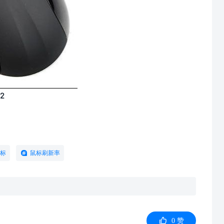
2
标
鼠标刷新率

0
赞