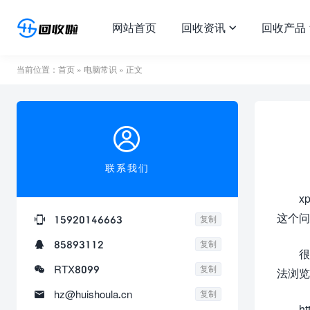
网站首页
回收资讯
回收产品

当前位置：
首页
»
电脑常识
» 正文

联系我们
x
这个问

15920146663
复制

85893112
复制
很

RTX8099
复制
法浏览

hz@huishoula.cn
复制
h