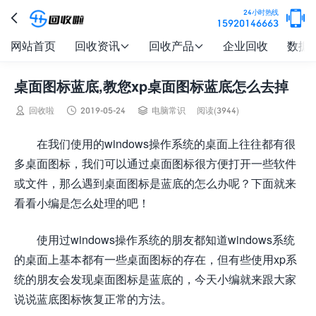

24小时热线

15920146663
网站首页
回收资讯
回收产品
企业回收
数据


桌面图标蓝底,教您xp桌面图标蓝底怎么去掉



回收啦
2019-05-24
电脑常识
阅读(3944)
在我们使用的windows操作系统的桌面上往往都有很
多桌面图标，我们可以通过桌面图标很方便打开一些软件
或文件，那么遇到桌面图标是蓝底的怎么办呢？下面就来
看看小编是怎么处理的吧！
使用过windows操作系统的朋友都知道windows系统
的桌面上基本都有一些桌面图标的存在，但有些使用xp系
统的朋友会发现桌面图标是蓝底的，今天小编就来跟大家
说说蓝底图标恢复正常的方法。