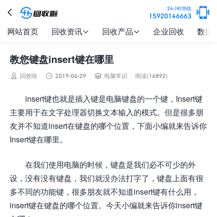

24小时热线

15920146663
网站首页
回收资讯
回收产品
企业回收
数据


教您键盘insert键在哪里



回收啦
2019-06-29
电脑常识
阅读(16892)
insert键也就是插入键是电脑键盘的一个键，Insert键
主要用于在文字处理器切换文本输入的模式。但是很多朋
友并不知道insert在键盘的哪个位置，下面小编就来告诉你
Insert键在哪里。
在我们使用电脑的时候，键盘是我们必不可少的外
设，没有没有键盘，我们就没办法打字了，键盘上面有很
多不同的功能键，很多朋友就不知道insert键有什么用，
insert键在键盘的哪个位置。今天小编就来告诉你insert键