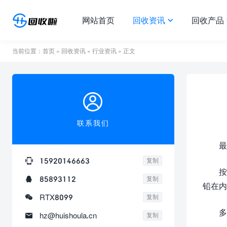
网站首页
回收资讯
回收产品

当前位置：
首页
»
回收资讯
»
行业资讯
» 正文

联系我们
最

15920146663
复制
按

85893112
复制
铅在内

RTX8099
复制
多

hz@huishoula.cn
复制