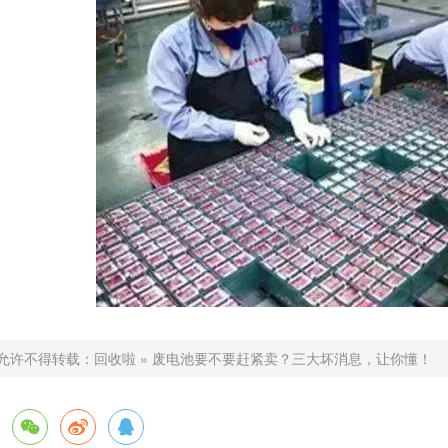
允许不得转载：
回收啦
»
废电池要不要赶紧卖？三大坏消息，让你懂！


