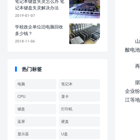
笔记本键盘失灵怎么办 笔
记本键盘失灵解决办法
2019-01-07
学校政企单位旧电脑回收
多少钱？
山
2018-11-06
酸电池
再
热门标签
据
电脑
笔记本
企业纷
CPU
显卡
江等地
键盘
打印机
蓝屏
硬盘
显示器
U盘