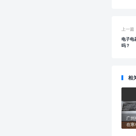
上一篇
电子电
吗？
相
广州
在寒