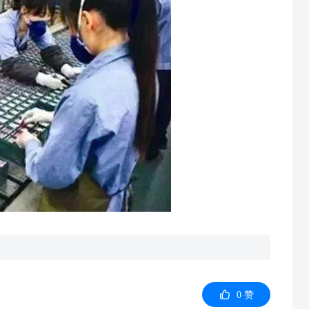

0
赞