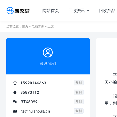
网站首页
回收资讯
回收产品

当前位置：
首页
»
电脑常识
» 正文

联系我们
平
天小编

15920146663
复制

85893112
复制
很

RTX8099
复制
用，别

hz@huishoula.cn
复制
平