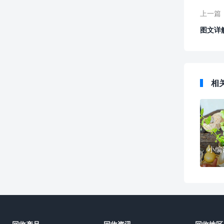
上一篇
图文详
相
小编