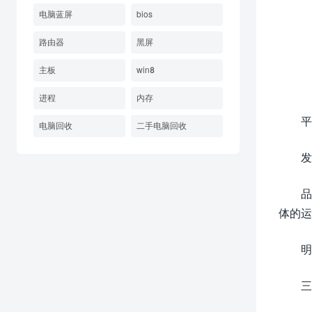
电脑蓝屏
bios
路由器
黑屏
主板
win8
进程
内存
平
电脑回收
二手电脑回收
发
品
体的运
明
三