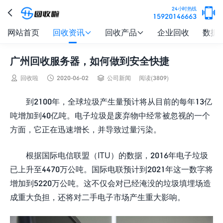

24小时热线

15920146663
网站首页
回收资讯
回收产品
企业回收
数据


广州回收服务器，如何做到安全快捷



回收啦
2020-06-02
公司新闻
阅读(3809)
到2100年，全球垃圾产生量预计将从目前的每年13亿
吨增加到40亿吨。电子垃圾是废弃物中经常被忽视的一个
方面，它正在迅速增长，并导致过量污染。
根据国际电信联盟（ITU）的数据，2016年电子垃圾
已上升至4470万公吨。国际电联预计到2021年这一数字将
增加到5220万公吨。这不仅会对已经淹没的垃圾填埋场造
成重大负担，还将对二手电子市场产生重大影响。