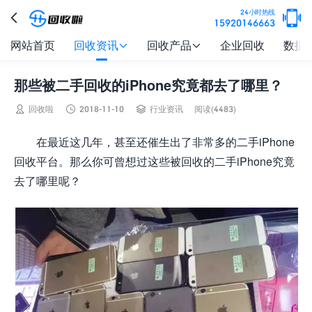

24小时热线

15920146663
网站首页
回收资讯
回收产品
企业回收
数据


那些被二手回收的iPhone究竟都去了哪里？



回收啦
2018-11-10
行业资讯
阅读(4483)
在最近这几年，甚至还催生出了非常多的二手iPhone
回收平台。那么你可曾想过这些被回收的二手iPhone究竟
去了哪里呢？