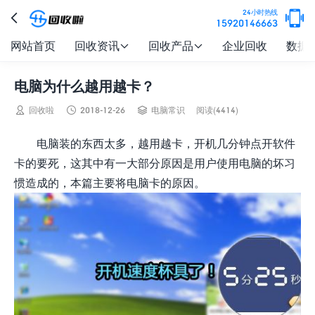

24小时热线

15920146663
网站首页
回收资讯
回收产品
企业回收
数据


电脑为什么越用越卡？



回收啦
2018-12-26
电脑常识
阅读(4414)
电脑装的东西太多，越用越卡，开机几分钟点开软件
卡的要死，这其中有一大部分原因是用户使用电脑的坏习
惯造成的，本篇主要将电脑卡的原因。