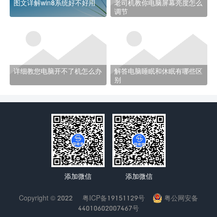
图文详解win8系统好不好用
老司机教你电脑屏幕亮度怎么
调节
详细教您电脑开不了机怎么办
解答电脑睡眠和休眠有哪些区
别
添加微信
添加微信
Copyright © 2022
粤ICP备19151129号
粤公网安备
44010602007467号