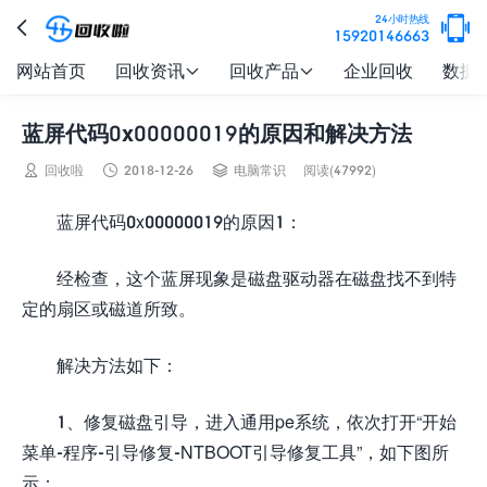

24小时热线

15920146663
网站首页
回收资讯
回收产品
企业回收
数据


蓝屏代码0x00000019的原因和解决方法



回收啦
2018-12-26
电脑常识
阅读(47992)
蓝屏代码0x00000019的原因1：
经检查，这个蓝屏现象是磁盘驱动器在磁盘找不到特
定的扇区或磁道所致。
解决方法如下：
1、修复磁盘引导，进入通用pe系统，依次打开“开始
菜单-程序-引导修复-NTBOOT引导修复工具”，如下图所
示：