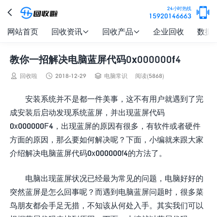

24小时热线

15920146663
网站首页
回收资讯
回收产品
企业回收
数据


教你一招解决电脑蓝屏代码0x000000f4



回收啦
2018-12-29
电脑常识
阅读(5868)
安装系统并不是都一件美事，这不有用户就遇到了完
成安装后启动发现系统蓝屏，并出现蓝屏代码
0x000000F4，出现蓝屏的原因有很多，有软件或者硬件
方面的原因，那么要如何解决呢？下面，小编就来跟大家
介绍解决电脑蓝屏代码0x000000f4的方法了。
电脑出现蓝屏状况已经最为常见的问题，电脑好好的
突然蓝屏是怎么回事呢？而遇到电脑蓝屏问题时，很多菜
鸟朋友都会手足无措，不知该从何处入手。其实我们可以