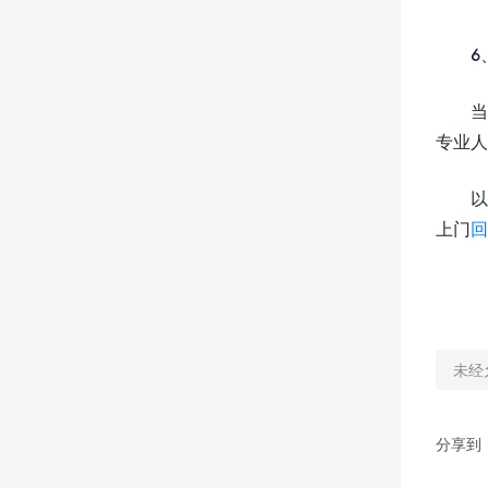
6
当
专业人
以
上门
回
未经
分享到