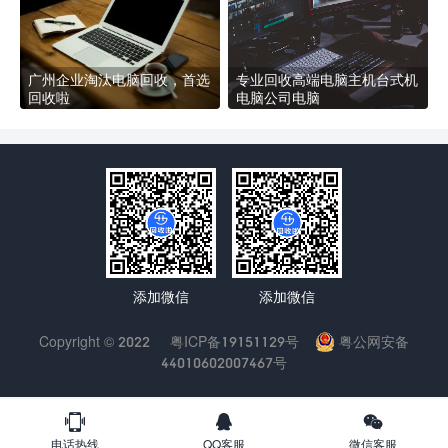
广州企业淘汰电脑回收，首选
专业回收高端电脑主机台式机
回收啦
电脑公司电脑
添加微信
添加微信
Copyright © 2022
粤ICP备19151129号
粤公网安备
44010602007467号



电话热线
QQ客服
微信客服