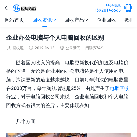

24小时热线

15920146663
网站首页
回收资讯
回收产品
企业回收
数据


企业办公电脑与个人电脑回收的区别



回收啦
2019-06-13
公司新闻
阅读(5746)
随着国人收入的提高、电脑更新换代的加速及电脑价
格的下降，无论是企业用的办公电脑还是个人使用的电
脑，淘汰更新的速度越来越快，目前每年淘汰的电脑数量
在2000万台，每年淘汰增速超25%，由此产生了
电脑回收
行业，对于电脑回收公司来说，企业电脑回收和个人电脑
回收方式有很大的差异，主要体现在如
几个方面：