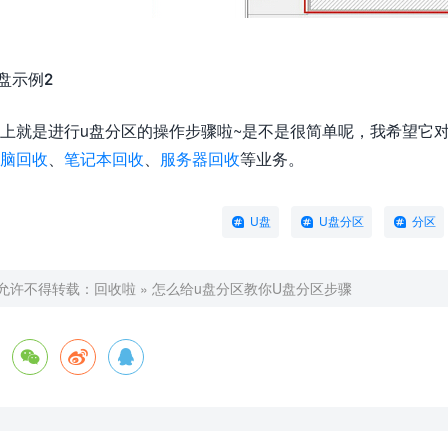
盘示例2
上就是进行u盘分区的操作步骤啦~是不是很简单呢，我希望它
脑回收
、
笔记本回收
、
服务器回收
等业务。
U盘
U盘分区
分区
允许不得转载：
回收啦
»
怎么给u盘分区教你U盘分区步骤


