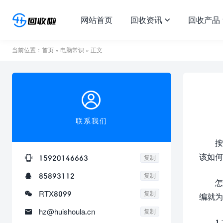
网站首页
回收资讯
回收产品

当前位置：
首页
»
电脑常识
» 正文

联系我们
按
该如何

15920146663
复制

85893112
复制
怎

RTX8099
复制
编就为

hz@huishoula.cn
复制
1