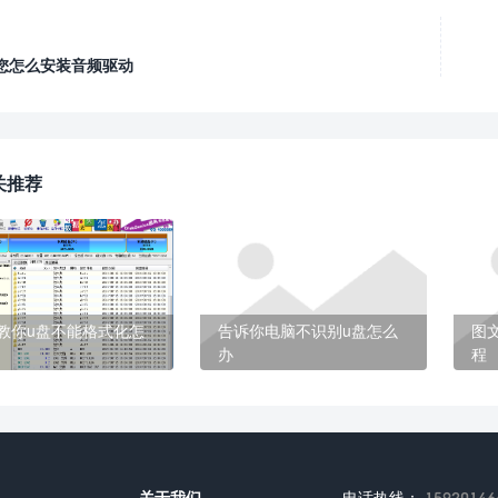
您怎么安装音频驱动
关推荐
教你u盘不能格式化怎
告诉你电脑不识别u盘怎么
图
办
程
关于我们
电话热线：
15920146