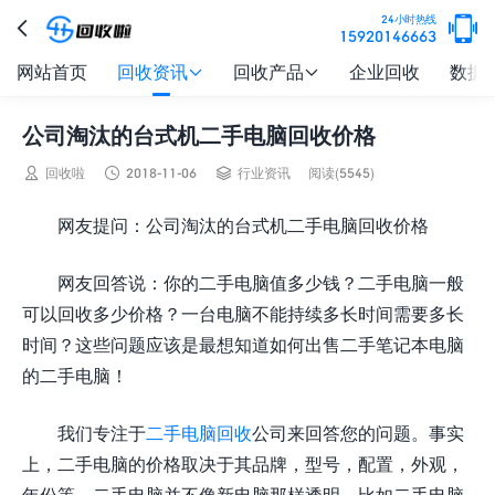

24小时热线

15920146663
网站首页
回收资讯
回收产品
企业回收
数据


公司淘汰的台式机二手电脑回收价格



回收啦
2018-11-06
行业资讯
阅读(5545)
网友提问：公司淘汰的台式机二手电脑回收价格
网友回答说：你的二手电脑值多少钱？二手电脑一般
可以回收多少价格？一台电脑不能持续多长时间需要多长
时间？这些问题应该是最想知道如何出售二手笔记本电脑
的二手电脑！
我们专注于
二手电脑回收
公司来回答您的问题。事实
上，二手电脑的价格取决于其品牌，型号，配置，外观，
年份等。二手电脑并不像新电脑那样透明，比如二手电脑