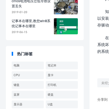
cmos电池电压过低导致设
置丢失
知
2019-01-20
以安装
记事本在哪里,教您win8系
存驱动
统记事本在哪里
2019-06-15
在
系统坏
的系统
热门标签
电脑
笔记本
CPU
显卡
未经
键盘
打印机
蓝屏
硬盘
分享到
显示器
U盘