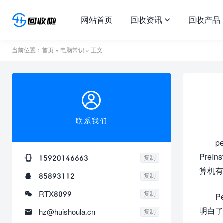
网站首页
回收资讯
回收产品

当前位置：
首页
»
电脑常识
» 正文

联系我们
p
PreI

15920146663
复制
算机有

85893112
复制

RTX8099
复制
P
明白了

hz@huishoula.cn
复制