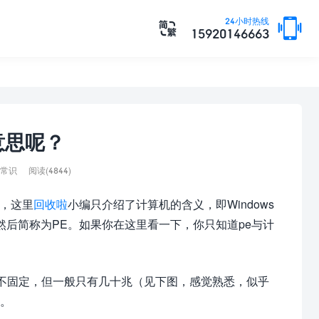

24小时热线

15920146663
意思呢？
常识
阅读(4844)
然，这里
回收啦
小编只介绍了计算机的含义，即Windows
称WIN PE），然后简称为PE。如果你在这里看一下，你只知道pe与计
小不固定，但一般只有几十兆（见下图，感觉熟悉，似乎
）。