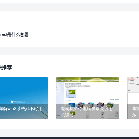
fined是什么意思
关推荐
详解win8系统好不好用
老司机教你电脑屏幕亮度怎
详
么调节
办