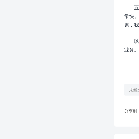
五
常快。
累，我
以
业务。
未经
分享到