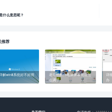
e是什么意思呢？
关推荐
详解win8系统好不好用
老司机教你电脑屏幕亮度怎
详
么调节
办