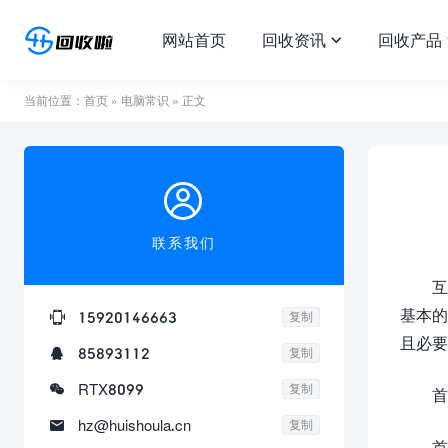
网站首页
回收资讯
回收产品

当前位置：
首页
»
电脑常识
» 正文

联系我们
互
基本的

15920146663
复制
且必要

85893112
复制

RTX8099
复制
首

hz@huishoula.cn
复制
首