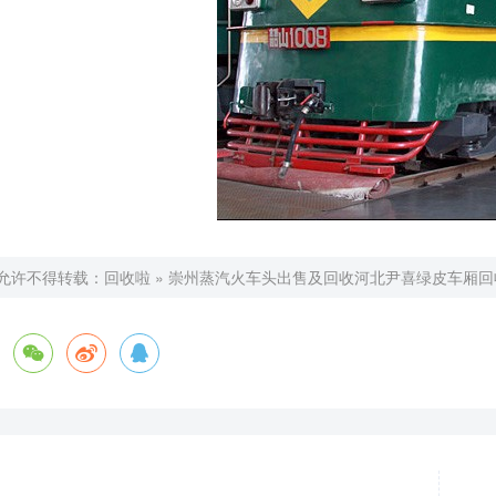
允许不得转载：
回收啦
»
崇州蒸汽火车头出售及回收河北尹喜绿皮车厢回


