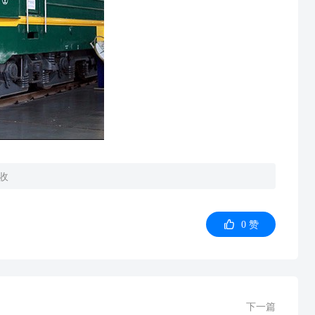
收

0
赞
下一篇