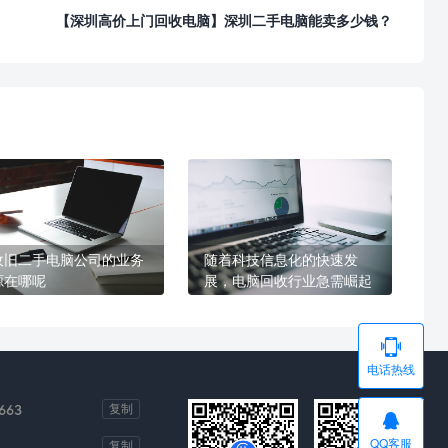
【深圳高价上门回收电脑】深圳二手电脑能卖多少钱？
收旧二手电脑公司的业务
随着科技信息化的快速发
源在哪呢
展，电脑回收行业急需崛起

电话热线
663
复制

QQ客服
复制