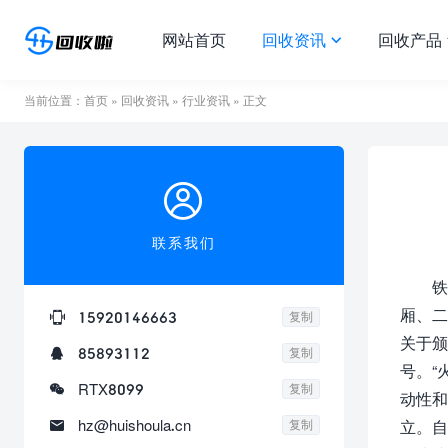
网站首页
回收资讯
回收产品

当前位置：
首页
»
回收资讯
»
行业资讯
» 正文

联系我们
铁
厢、二

15920146663
复制
关于颁

85893112
复制
号。“

RTX8099
复制
动性和

hz@huishoula.cn
复制
立。自