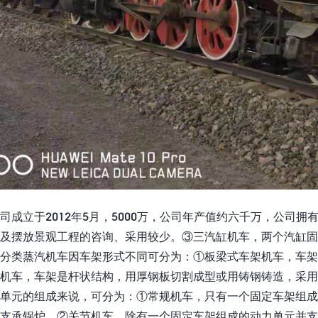
司成立于2012年5月，5000万，公司年产值约六千万，公司
及摆放景观工程的咨询、采用较少。③三汽缸机车，两个汽缸
分类蒸汽机车因车架形式不同可分为：①板梁式车架机车，车
机车，车架是杆状结构，用厚钢板切割成型或用铸钢铸造，采
单元的组成来说，可分为：①常规机车，只有一个固定车架组成
支承锅炉。②关节机车，除有一个固定车架组成的动力单元并