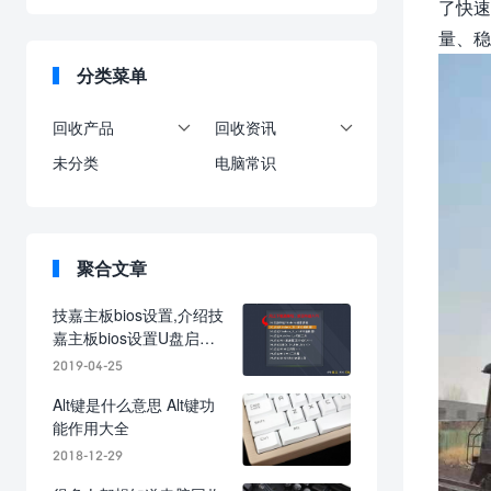
了快速
量、稳
分类菜单
回收产品
回收资讯


未分类
电脑常识
聚合文章
技嘉主板bios设置,介绍技
嘉主板bios设置U盘启动
方法
2019-04-25
Alt键是什么意思 Alt键功
能作用大全
2018-12-29