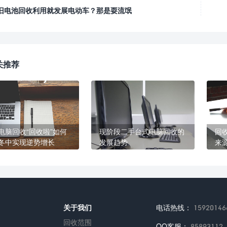
旧电池回收利用就发展电动车？那是耍流氓
关推荐
电脑回收“回收啦”如何
现阶段二手台式电脑回收的
回
冬中实现逆势增长
发展趋势
来
关于我们
电话热线：
15920146
回收范围
QQ客服：
85893112