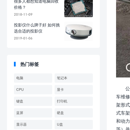
很多人都想知道电脑回收
价格？
2018-11-09
投影仪什么牌子好 如何挑
选合适的投影仪
2019-01-06
热门标签
电脑
笔记本
公
CPU
显卡
车维修
键盘
打印机
架形式
式车架
蓝屏
硬盘
和动力
显示器
U盘
等）并