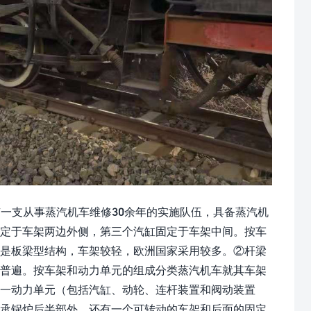
拥有一支从事蒸汽机车维修30余年的实施队伍，具备蒸汽机
固定于车架两边外侧，第三个汽缸固定于车架中间。按车
架是板梁型结构，车架较轻，欧洲国家采用较多。②杆梁
用普遍。按车架和动力单元的组成分类蒸汽机车就其车架
一动力单元（包括汽缸、动轮、连杆装置和阀动装置
支承锅炉后半部外，还有一个可转动的车架和后面的固定