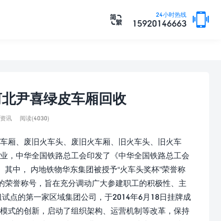

24小时热线

15920146663
河北尹喜绿皮车厢回收
资讯
阅读(4030)
车厢、废旧火车头、废旧火车厢、旧火车头、旧火车
企业，中华全国铁路总工会印发了《中华全国铁路总工会
）。其中， 内地铁物华东集团被授予“火车头奖杯”荣誉称
者的荣誉称号，旨在充分调动广大参建职工的积极性、主
点的第一家区域集团公司，于2014年6月18日挂牌成
务模式的创新，启动了组织架构、运营机制等改革，保持