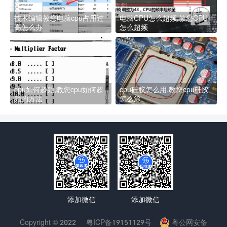
技术编辑教您电脑cpu占用过
电脑CPU怎么超频,教您CPU
高怎么办
怎么超频
cpu如何超频,教您cpu如何超
cpu硅胶怎么用,教您cpu硅胶
频的方法
怎么涂
添加微信
添加微信
Copyright © 2022
粤ICP备19151129号
粤公网安备