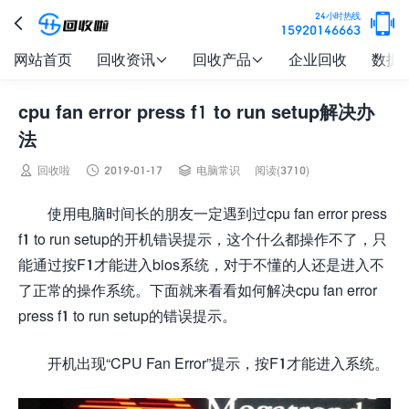

24小时热线

15920146663
网站首页
回收资讯
回收产品
企业回收
数据


cpu fan error press f1 to run setup解决办
法



回收啦
2019-01-17
电脑常识
阅读(3710)
使用电脑时间长的朋友一定遇到过cpu fan error press
f1 to run setup的开机错误提示，这个什么都操作不了，只
能通过按F1才能进入bios系统，对于不懂的人还是进入不
了正常的操作系统。下面就来看看如何解决cpu fan error
press f1 to run setup的错误提示。
开机出现“CPU Fan Error”提示，按F1才能进入系统。